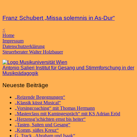
Franz Schubert „Missa solemnis in As-Dur“
<
Home
Impressum
Datenschutzerklärung
Steuerberater Walter Holzbauer
Antonio Salieri Institut für Gesang und Stimmforschung in der
Musikpädagogik
Neueste Beiträge
„Reizende Begegnungen“
„Klassik küsst Musical“
„Vorsingcoaching“ mit Thomas Hermann
„Masterclass mit Kamingespräch“ mit KS Adrian Eröd
„Herzensg’schichten ernst bis heiter“
„Tasten, Saiten und Gesang“
„Komm, süßes Kreuz“
G. Track „Abraham und Isaak“