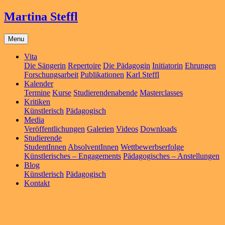
Martina Steffl
Menu
Vita
Die Sängerin
Repertoire
Die Pädagogin
Initiatorin
Ehrungen
Forschungsarbeit
Publikationen
Karl Steffl
Kalender
Termine
Kurse
Studierendenabende
Masterclasses
Kritiken
Künstlerisch
Pädagogisch
Media
Veröffentlichungen
Galerien
Videos
Downloads
Studierende
StudentInnen
AbsolventInnen
Wettbewerbserfolge
Künstlerisches – Engagements
Pädagogisches – Anstellungen
Blog
Künstlerisch
Pädagogisch
Kontakt