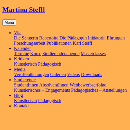
Martina Steffl
Menu
Vita
Die Sängerin
Repertoire
Die Pädagogin
Initiatorin
Ehrungen
Forschungsarbeit
Publikationen
Karl Steffl
Kalender
Termine
Kurse
Studierendenabende
Masterclasses
Kritiken
Künstlerisch
Pädagogisch
Media
Veröffentlichungen
Galerien
Videos
Downloads
Studierende
StudentInnen
AbsolventInnen
Wettbewerbserfolge
Künstlerisches – Engagements
Pädagogisches – Anstellungen
Blog
Künstlerisch
Pädagogisch
Kontakt