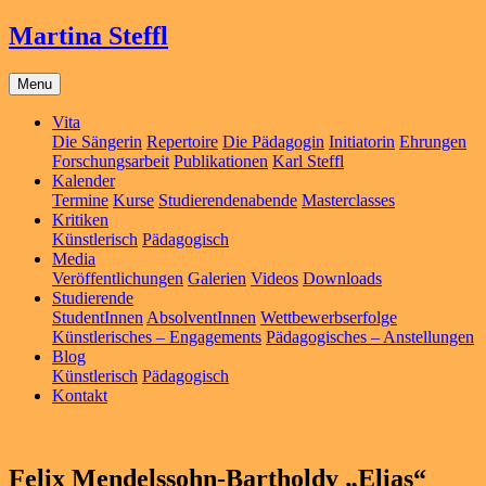
Martina Steffl
Menu
Vita
Die Sängerin
Repertoire
Die Pädagogin
Initiatorin
Ehrungen
Forschungsarbeit
Publikationen
Karl Steffl
Kalender
Termine
Kurse
Studierendenabende
Masterclasses
Kritiken
Künstlerisch
Pädagogisch
Media
Veröffentlichungen
Galerien
Videos
Downloads
Studierende
StudentInnen
AbsolventInnen
Wettbewerbserfolge
Künstlerisches – Engagements
Pädagogisches – Anstellungen
Blog
Künstlerisch
Pädagogisch
Kontakt
Felix Mendelssohn-Bartholdy „Elias“