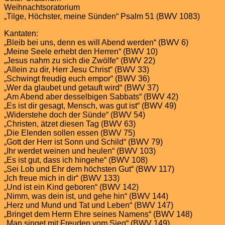
Weihnachtsoratorium
„Tilge, Höchster, meine Sünden“ Psalm 51 (BWV 1083)
Kantaten:
„Bleib bei uns, denn es will Abend werden“ (BWV 6)
„Meine Seele erhebt den Herren“ (BWV 10)
„Jesus nahm zu sich die Zwölfe“ (BWV 22)
„Allein zu dir, Herr Jesu Christ“ (BWV 33)
„Schwingt freudig euch empor“ (BWV 36)
„Wer da glaubet und getauft wird“ (BWV 37)
„Am Abend aber desselbigen Sabbats“ (BWV 42)
„Es ist dir gesagt, Mensch, was gut ist“ (BWV 49)
„Widerstehe doch der Sünde“ (BWV 54)
„Christen, ätzet diesen Tag (BWV 63)
„Die Elenden sollen essen (BWV 75)
„Gott der Herr ist Sonn und Schild“ (BWV 79)
„Ihr werdet weinen und heulen“ (BWV 103)
„Es ist gut, dass ich hingehe“ (BWV 108)
„Sei Lob und Ehr dem höchsten Gut“ (BWV 117)
„Ich freue mich in dir“ (BWV 133)
„Und ist ein Kind geboren“ (BWV 142)
„Nimm, was dein ist, und gehe hin“ (BWV 144)
„Herz und Mund und Tat und Leben“ (BWV 147)
„Bringet dem Herrn Ehre seines Namens“ (BWV 148)
„Man singet mit Freuden vom Sieg“ (BWV 149)