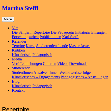
Martina Steffl
Menu
Vita
Die Sängerin
Repertoire
Die Pädagogin
Initiatorin
Ehrungen
Forschungsarbeit
Publikationen
Karl Steffl
Kalender
Termine
Kurse
Studierendenabende
Masterclasses
Kritiken
Künstlerisch
Pädagogisch
Media
Veröffentlichungen
Galerien
Videos
Downloads
Studierende
StudentInnen
AbsolventInnen
Wettbewerbserfolge
Künstlerisches – Engagements
Pädagogisches – Anstellungen
Blog
Künstlerisch
Pädagogisch
Kontakt
Repertoire