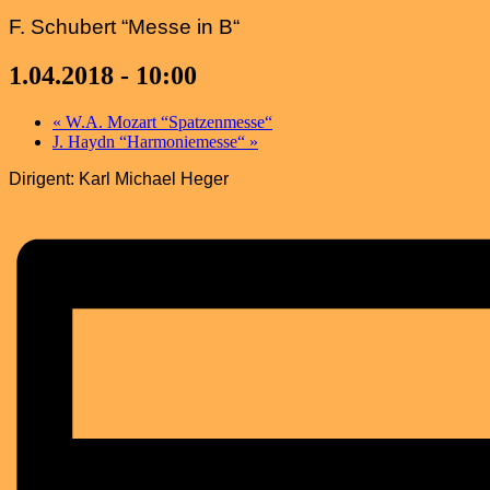
F. Schubert “Messe in B“
1.04.2018 - 10:00
«
W.A. Mozart “Spatzenmesse“
J. Haydn “Harmoniemesse“
»
Dirigent: Karl Michael Heger