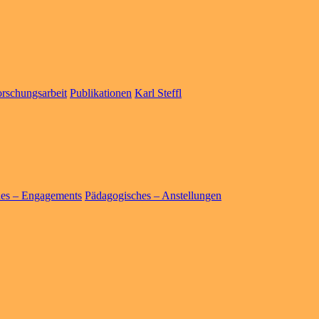
rschungsarbeit
Publikationen
Karl Steffl
hes – Engagements
Pädagogisches – Anstellungen