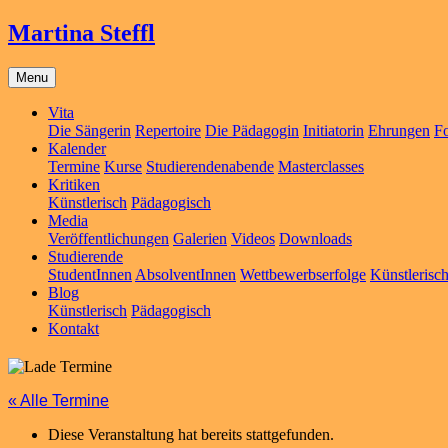
Martina Steffl
Menu
Vita
Die Sängerin
Repertoire
Die Pädagogin
Initiatorin
Ehrungen
Fo
Kalender
Termine
Kurse
Studierendenabende
Masterclasses
Kritiken
Künstlerisch
Pädagogisch
Media
Veröffentlichungen
Galerien
Videos
Downloads
Studierende
StudentInnen
AbsolventInnen
Wettbewerbserfolge
Künstlerisc
Blog
Künstlerisch
Pädagogisch
Kontakt
« Alle Termine
Diese Veranstaltung hat bereits stattgefunden.