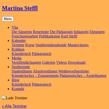
Martina Steffl
Menu
Vita
Die Sängerin
Repertoire
Die Pädagogin
Initiatorin
Ehrungen
Forschungsarbeit
Publikationen
Karl Steffl
Kalender
Termine
Kurse
Studierendenabende
Masterclasses
Kritiken
Künstlerisch
Pädagogisch
Media
Veröffentlichungen
Galerien
Videos
Downloads
Studierende
StudentInnen
AbsolventInnen
Wettbewerbserfolge
Künstlerisches – Engagements
Pädagogisches – Anstellungen
Blog
Künstlerisch
Pädagogisch
Kontakt
« Alle Termine