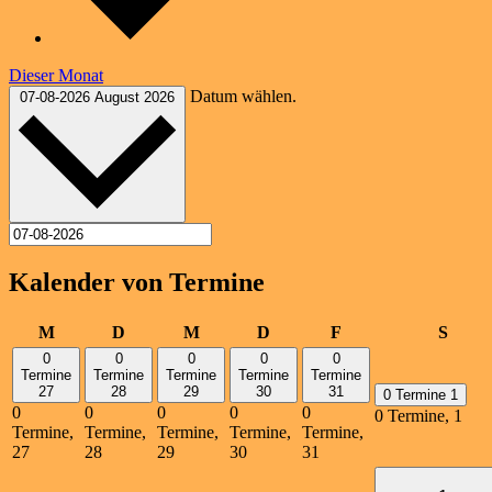
Dieser Monat
Datum wählen.
07-08-2026
August 2026
Kalender von Termine
Montag
Dienstag
Mittwoch
Donnerstag
Freitag
Samst
M
D
M
D
F
S
0
0
0
0
0
Termine
Termine
Termine
Termine
Termine
27
28
29
30
31
0 Termine
1
0
0
0
0
0
0 Termine,
1
Termine,
Termine,
Termine,
Termine,
Termine,
27
28
29
30
31