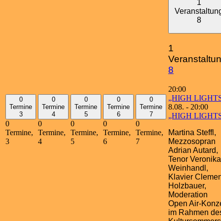
1
Veranstaltun
8
1
Veranstaltun
8
20:00
„HIGH LIGHT
0
0
0
0
0
8.08. - 20:00
Termine
Termine
Termine
Termine
Termine
3
4
5
6
7
„HIGH LIGHT
0
0
0
0
0
Martina Steffl,
Termine,
Termine,
Termine,
Termine,
Termine,
Mezzosopran
3
4
5
6
7
Adrian Autard,
Tenor Veronika
Weinhandl,
Klavier Cleme
Holzbauer,
Moderation
Open Air-Konze
im Rahmen de