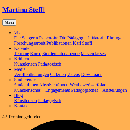
Martina Steffl
Menu
Vita
Die Sängerin
Repertoire
Die Pädagogin
Initiatorin
Ehrungen
Forschungsarbeit
Publikationen
Karl Steffl
Kalender
Termine
Kurse
Studierendenabende
Masterclasses
Kritiken
Künstlerisch
Pädagogisch
Media
Veröffentlichungen
Galerien
Videos
Downloads
Studierende
StudentInnen
AbsolventInnen
Wettbewerbserfolge
Künstlerisches – Engagements
Pädagogisches – Anstellungen
Blog
Künstlerisch
Pädagogisch
Kontakt
42 Termine gefunden.