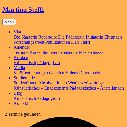
Martina Steffl
Menu
Vita
Die Sängerin
Repertoire
Die Pädagogin
Initiatorin
Ehrungen
Forschungsarbeit
Publikationen
Karl Steffl
Kalender
Termine
Kurse
Studierendenabende
Masterclasses
Kritiken
Künstlerisch
Pädagogisch
Media
Veröffentlichungen
Galerien
Videos
Downloads
Studierende
StudentInnen
AbsolventInnen
Wettbewerbserfolge
Künstlerisches – Engagements
Pädagogisches – Anstellungen
Blog
Künstlerisch
Pädagogisch
Kontakt
42 Termine gefunden.