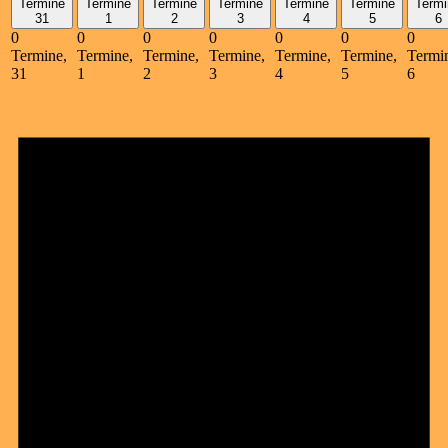
Termine
Termine
Termine
Termine
Termine
Termine
Termi
31
1
2
3
4
5
6
0
0
0
0
0
0
0
Termine,
Termine,
Termine,
Termine,
Termine,
Termine,
Termi
31
1
2
3
4
5
6