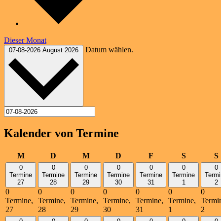
Dieser Monat
Datum wählen.
07-08-2026
August 2026
Kalender von Termine
Montag
Dienstag
Mittwoch
Donnerstag
Freitag
Samstag
M
D
M
D
F
S
S
0
0
0
0
0
0
0
Termine
Termine
Termine
Termine
Termine
Termine
Termi
27
28
29
30
31
1
2
0
0
0
0
0
0
0
Termine,
Termine,
Termine,
Termine,
Termine,
Termine,
Termi
27
28
29
30
31
1
2