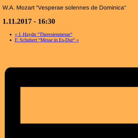
W.A. Mozart “Vesperae solennes de Dominica“
1.11.2017 - 16:30
«
J. Haydn “Theresienmesse“
F. Schubert “Messe in Es-Dur“
»