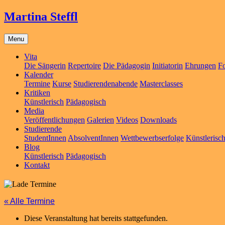
Martina Steffl
Menu
Vita
Die Sängerin
Repertoire
Die Pädagogin
Initiatorin
Ehrungen
Fo
Kalender
Termine
Kurse
Studierendenabende
Masterclasses
Kritiken
Künstlerisch
Pädagogisch
Media
Veröffentlichungen
Galerien
Videos
Downloads
Studierende
StudentInnen
AbsolventInnen
Wettbewerbserfolge
Künstlerisc
Blog
Künstlerisch
Pädagogisch
Kontakt
« Alle Termine
Diese Veranstaltung hat bereits stattgefunden.