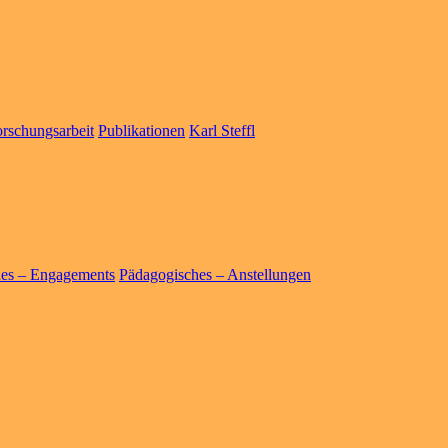
rschungsarbeit
Publikationen
Karl Steffl
hes – Engagements
Pädagogisches – Anstellungen