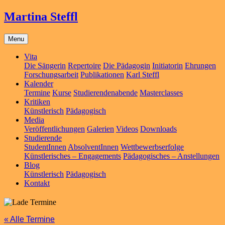
Martina Steffl
Menu
Vita
Die Sängerin
Repertoire
Die Pädagogin
Initiatorin
Ehrungen
Forschungsarbeit
Publikationen
Karl Steffl
Kalender
Termine
Kurse
Studierendenabende
Masterclasses
Kritiken
Künstlerisch
Pädagogisch
Media
Veröffentlichungen
Galerien
Videos
Downloads
Studierende
StudentInnen
AbsolventInnen
Wettbewerbserfolge
Künstlerisches – Engagements
Pädagogisches – Anstellungen
Blog
Künstlerisch
Pädagogisch
Kontakt
« Alle Termine