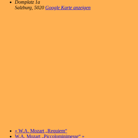
Domplatz 1a
Salzburg
,
5020
Google Karte anzeigen
«
W.A. Mozart „Requiem“
W.A. Mozart „Piccolominimesse“
»