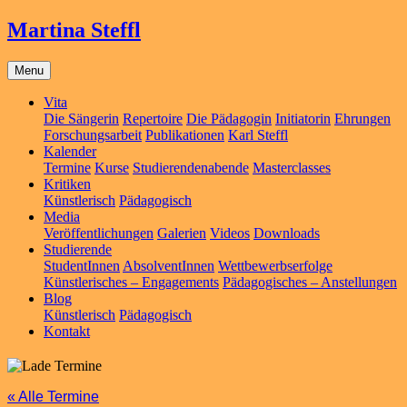
Martina Steffl
Menu
Vita
Die Sängerin
Repertoire
Die Pädagogin
Initiatorin
Ehrungen
Forschungsarbeit
Publikationen
Karl Steffl
Kalender
Termine
Kurse
Studierendenabende
Masterclasses
Kritiken
Künstlerisch
Pädagogisch
Media
Veröffentlichungen
Galerien
Videos
Downloads
Studierende
StudentInnen
AbsolventInnen
Wettbewerbserfolge
Künstlerisches – Engagements
Pädagogisches – Anstellungen
Blog
Künstlerisch
Pädagogisch
Kontakt
« Alle Termine