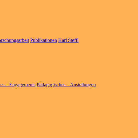
rschungsarbeit
Publikationen
Karl Steffl
hes – Engagements
Pädagogisches – Anstellungen