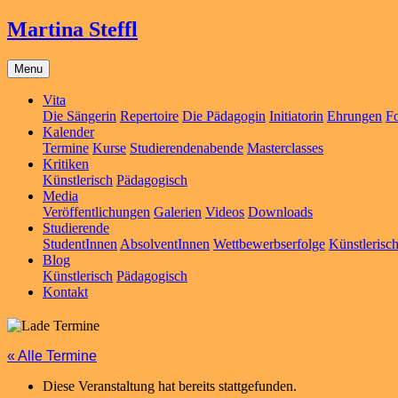
Martina Steffl
Menu
Vita
Die Sängerin
Repertoire
Die Pädagogin
Initiatorin
Ehrungen
Fo
Kalender
Termine
Kurse
Studierendenabende
Masterclasses
Kritiken
Künstlerisch
Pädagogisch
Media
Veröffentlichungen
Galerien
Videos
Downloads
Studierende
StudentInnen
AbsolventInnen
Wettbewerbserfolge
Künstlerisc
Blog
Künstlerisch
Pädagogisch
Kontakt
« Alle Termine
Diese Veranstaltung hat bereits stattgefunden.