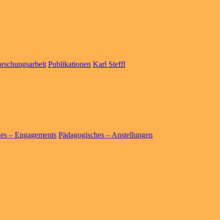
rschungsarbeit
Publikationen
Karl Steffl
hes – Engagements
Pädagogisches – Anstellungen