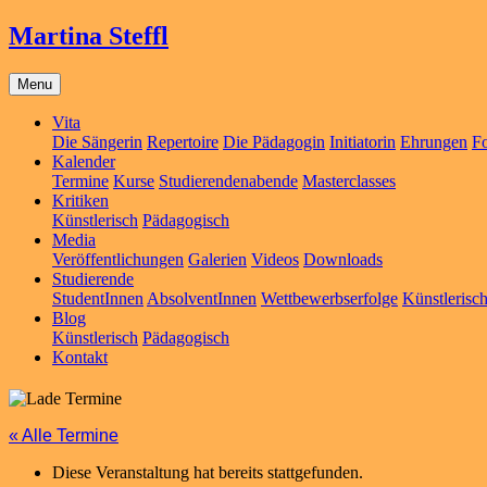
Martina Steffl
Menu
Vita
Die Sängerin
Repertoire
Die Pädagogin
Initiatorin
Ehrungen
Fo
Kalender
Termine
Kurse
Studierendenabende
Masterclasses
Kritiken
Künstlerisch
Pädagogisch
Media
Veröffentlichungen
Galerien
Videos
Downloads
Studierende
StudentInnen
AbsolventInnen
Wettbewerbserfolge
Künstlerisc
Blog
Künstlerisch
Pädagogisch
Kontakt
« Alle Termine
Diese Veranstaltung hat bereits stattgefunden.