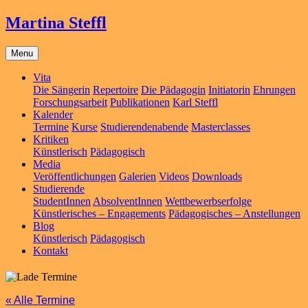
Martina Steffl
Menu
Vita
Die Sängerin
Repertoire
Die Pädagogin
Initiatorin
Ehrungen
Forschungsarbeit
Publikationen
Karl Steffl
Kalender
Termine
Kurse
Studierendenabende
Masterclasses
Kritiken
Künstlerisch
Pädagogisch
Media
Veröffentlichungen
Galerien
Videos
Downloads
Studierende
StudentInnen
AbsolventInnen
Wettbewerbserfolge
Künstlerisches – Engagements
Pädagogisches – Anstellungen
Blog
Künstlerisch
Pädagogisch
Kontakt
« Alle Termine