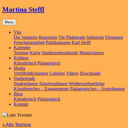
Martina Steffl
Menu
Vita
Die Sängerin
Repertoire
Die Pädagogin
Initiatorin
Ehrungen
Forschungsarbeit
Publikationen
Karl Steffl
Kalender
Termine
Kurse
Studierendenabende
Masterclasses
Kritiken
Künstlerisch
Pädagogisch
Media
Veröffentlichungen
Galerien
Videos
Downloads
Studierende
StudentInnen
AbsolventInnen
Wettbewerbserfolge
Künstlerisches – Engagements
Pädagogisches – Anstellungen
Blog
Künstlerisch
Pädagogisch
Kontakt
« Alle Termine