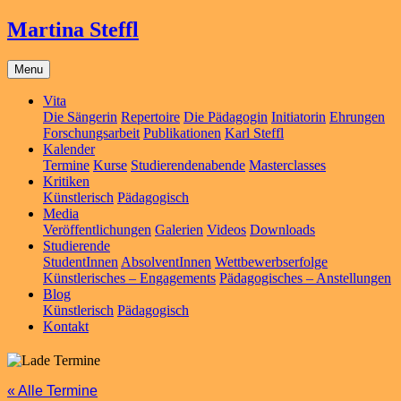
Martina Steffl
Menu
Vita
Die Sängerin
Repertoire
Die Pädagogin
Initiatorin
Ehrungen
Forschungsarbeit
Publikationen
Karl Steffl
Kalender
Termine
Kurse
Studierendenabende
Masterclasses
Kritiken
Künstlerisch
Pädagogisch
Media
Veröffentlichungen
Galerien
Videos
Downloads
Studierende
StudentInnen
AbsolventInnen
Wettbewerbserfolge
Künstlerisches – Engagements
Pädagogisches – Anstellungen
Blog
Künstlerisch
Pädagogisch
Kontakt
« Alle Termine