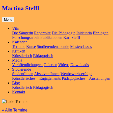
Martina Steffl
Menu
Vita
Die Sängerin
Repertoire
Die Pädagogin
Initiatorin
Ehrungen
Forschungsarbeit
Publikationen
Karl Steffl
Kalender
Termine
Kurse
Studierendenabende
Masterclasses
Kritiken
Künstlerisch
Pädagogisch
Media
Veröffentlichungen
Galerien
Videos
Downloads
Studierende
StudentInnen
AbsolventInnen
Wettbewerbserfolge
Künstlerisches – Engagements
Pädagogisches – Anstellungen
Blog
Künstlerisch
Pädagogisch
Kontakt
« Alle Termine