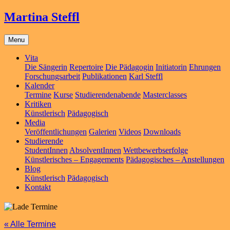
Martina Steffl
Menu
Vita
Die Sängerin
Repertoire
Die Pädagogin
Initiatorin
Ehrungen
Forschungsarbeit
Publikationen
Karl Steffl
Kalender
Termine
Kurse
Studierendenabende
Masterclasses
Kritiken
Künstlerisch
Pädagogisch
Media
Veröffentlichungen
Galerien
Videos
Downloads
Studierende
StudentInnen
AbsolventInnen
Wettbewerbserfolge
Künstlerisches – Engagements
Pädagogisches – Anstellungen
Blog
Künstlerisch
Pädagogisch
Kontakt
« Alle Termine