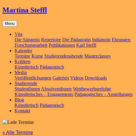
Martina Steffl
Menu
Vita
Die Sängerin
Repertoire
Die Pädagogin
Initiatorin
Ehrungen
Forschungsarbeit
Publikationen
Karl Steffl
Kalender
Termine
Kurse
Studierendenabende
Masterclasses
Kritiken
Künstlerisch
Pädagogisch
Media
Veröffentlichungen
Galerien
Videos
Downloads
Studierende
StudentInnen
AbsolventInnen
Wettbewerbserfolge
Künstlerisches – Engagements
Pädagogisches – Anstellungen
Blog
Künstlerisch
Pädagogisch
Kontakt
« Alle Termine