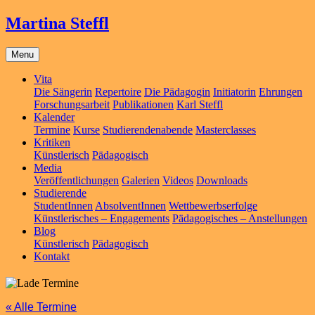
Martina Steffl
Menu
Vita
Die Sängerin
Repertoire
Die Pädagogin
Initiatorin
Ehrungen
Forschungsarbeit
Publikationen
Karl Steffl
Kalender
Termine
Kurse
Studierendenabende
Masterclasses
Kritiken
Künstlerisch
Pädagogisch
Media
Veröffentlichungen
Galerien
Videos
Downloads
Studierende
StudentInnen
AbsolventInnen
Wettbewerbserfolge
Künstlerisches – Engagements
Pädagogisches – Anstellungen
Blog
Künstlerisch
Pädagogisch
Kontakt
« Alle Termine