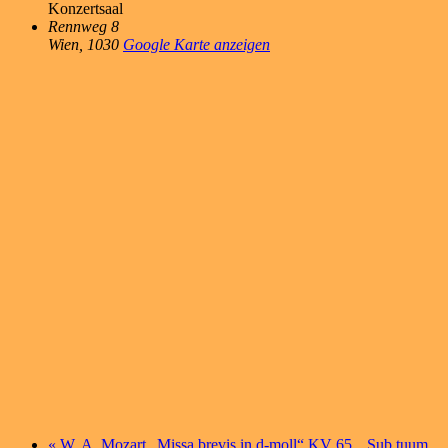
Konzertsaal
Rennweg 8
Wien
,
1030
Google Karte anzeigen
«
W. A. Mozart „Missa brevis in d-moll“ KV 65, „Sub tuum