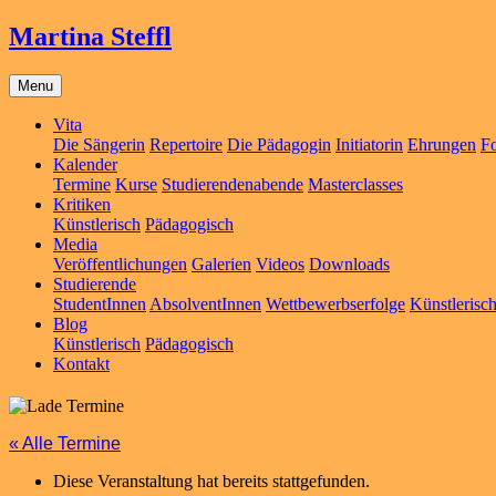
Martina Steffl
Menu
Vita
Die Sängerin
Repertoire
Die Pädagogin
Initiatorin
Ehrungen
Fo
Kalender
Termine
Kurse
Studierendenabende
Masterclasses
Kritiken
Künstlerisch
Pädagogisch
Media
Veröffentlichungen
Galerien
Videos
Downloads
Studierende
StudentInnen
AbsolventInnen
Wettbewerbserfolge
Künstlerisc
Blog
Künstlerisch
Pädagogisch
Kontakt
« Alle Termine
Diese Veranstaltung hat bereits stattgefunden.