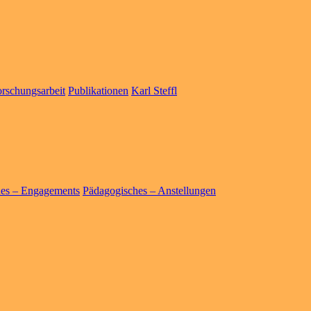
rschungsarbeit
Publikationen
Karl Steffl
hes – Engagements
Pädagogisches – Anstellungen