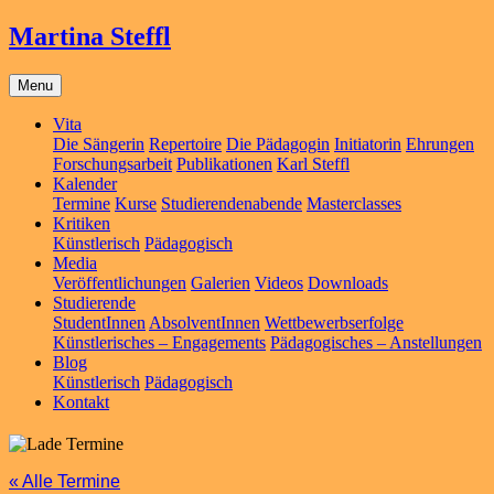
Martina Steffl
Menu
Vita
Die Sängerin
Repertoire
Die Pädagogin
Initiatorin
Ehrungen
Forschungsarbeit
Publikationen
Karl Steffl
Kalender
Termine
Kurse
Studierendenabende
Masterclasses
Kritiken
Künstlerisch
Pädagogisch
Media
Veröffentlichungen
Galerien
Videos
Downloads
Studierende
StudentInnen
AbsolventInnen
Wettbewerbserfolge
Künstlerisches – Engagements
Pädagogisches – Anstellungen
Blog
Künstlerisch
Pädagogisch
Kontakt
« Alle Termine