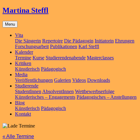
Martina Steffl
Menu
Vita
Die Sängerin
Repertoire
Die Pädagogin
Initiatorin
Ehrungen
Forschungsarbeit
Publikationen
Karl Steffl
Kalender
Termine
Kurse
Studierendenabende
Masterclasses
Kritiken
Künstlerisch
Pädagogisch
Media
Veröffentlichungen
Galerien
Videos
Downloads
Studierende
StudentInnen
AbsolventInnen
Wettbewerbserfolge
Künstlerisches – Engagements
Pädagogisches – Anstellungen
Blog
Künstlerisch
Pädagogisch
Kontakt
« Alle Termine