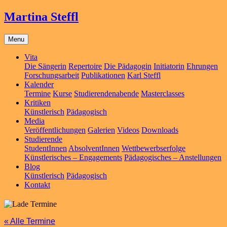
Martina Steffl
Menu
Vita
Die Sängerin
Repertoire
Die Pädagogin
Initiatorin
Ehrungen
Forschungsarbeit
Publikationen
Karl Steffl
Kalender
Termine
Kurse
Studierendenabende
Masterclasses
Kritiken
Künstlerisch
Pädagogisch
Media
Veröffentlichungen
Galerien
Videos
Downloads
Studierende
StudentInnen
AbsolventInnen
Wettbewerbserfolge
Künstlerisches – Engagements
Pädagogisches – Anstellungen
Blog
Künstlerisch
Pädagogisch
Kontakt
« Alle Termine