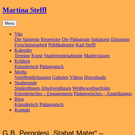
Martina Steffl
Menu
Vita
Die Sängerin
Repertoire
Die Pädagogin
Initiatorin
Ehrungen
Forschungsarbeit
Publikationen
Karl Steffl
Kalender
Termine
Kurse
Studierendenabende
Masterclasses
Kritiken
Künstlerisch
Pädagogisch
Media
Veröffentlichungen
Galerien
Videos
Downloads
Studierende
StudentInnen
AbsolventInnen
Wettbewerbserfolge
Künstlerisches – Engagements
Pädagogisches – Anstellungen
Blog
Künstlerisch
Pädagogisch
Kontakt
G.B. Pergolesi „Stabat Mater“ –