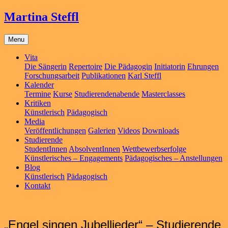
Martina Steffl
Menu
Vita
Die Sängerin
Repertoire
Die Pädagogin
Initiatorin
Ehrungen
Forschungsarbeit
Publikationen
Karl Steffl
Kalender
Termine
Kurse
Studierendenabende
Masterclasses
Kritiken
Künstlerisch
Pädagogisch
Media
Veröffentlichungen
Galerien
Videos
Downloads
Studierende
StudentInnen
AbsolventInnen
Wettbewerbserfolge
Künstlerisches – Engagements
Pädagogisches – Anstellungen
Blog
Künstlerisch
Pädagogisch
Kontakt
„Engel singen Jubellieder“ – Studierende