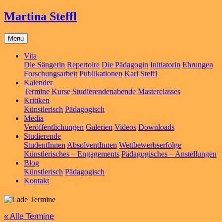
Martina Steffl
Menu
Vita
Die Sängerin
Repertoire
Die Pädagogin
Initiatorin
Ehrungen
Forschungsarbeit
Publikationen
Karl Steffl
Kalender
Termine
Kurse
Studierendenabende
Masterclasses
Kritiken
Künstlerisch
Pädagogisch
Media
Veröffentlichungen
Galerien
Videos
Downloads
Studierende
StudentInnen
AbsolventInnen
Wettbewerbserfolge
Künstlerisches – Engagements
Pädagogisches – Anstellungen
Blog
Künstlerisch
Pädagogisch
Kontakt
« Alle Termine