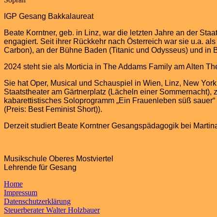
IGP Gesang Bakkalaureat
Beate Korntner, geb. in Linz, war die letzten Jahre an der St
engagiert. Seit ihrer Rückkehr nach Österreich war sie u.a. 
Carbon), an der Bühne Baden (Titanic und Odysseus) und in Ba
2024 steht sie als Morticia in The Addams Family am Alten Th
Sie hat Oper, Musical und Schauspiel in Wien, Linz, New Yor
Staatstheater am Gärtnerplatz (Lächeln einer Sommernacht), zu
kabarettistisches Soloprogramm „Ein Frauenleben süß sauer“ br
(Preis: Best Feminist Short)).
Derzeit studiert Beate Korntner Gesangspädagogik bei Martina
Musikschule Oberes Mostviertel
Lehrende für Gesang
Home
Impressum
Datenschutzerklärung
Steuerberater Walter Holzbauer