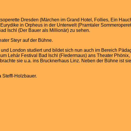
aatsoperette Dresden (Märchen im Grand Hotel, Follies, Ein Hau
als Eurydike in Orpheus in der Unterwelt (Pramtaler Sommeroper
d Ischl (Der Bauer als Millionär) zu sehen.
eater Steyr auf der Bühne.
k und London studiert und bildet sich nun auch im Bereich Päda
m Lehár Festival Bad Ischl (Fledermaus) ans Theater Phönix, Sta
achte sie u.a. ins Brucknerhaus Linz. Neben der Bühne ist sie 
 Steffl-Holzbauer.