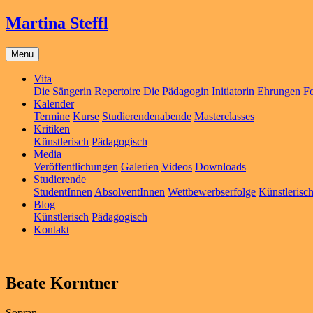
Martina Steffl
Menu
Vita
Die Sängerin
Repertoire
Die Pädagogin
Initiatorin
Ehrungen
Fo
Kalender
Termine
Kurse
Studierendenabende
Masterclasses
Kritiken
Künstlerisch
Pädagogisch
Media
Veröffentlichungen
Galerien
Videos
Downloads
Studierende
StudentInnen
AbsolventInnen
Wettbewerbserfolge
Künstlerisc
Blog
Künstlerisch
Pädagogisch
Kontakt
Beate Korntner
Sopran