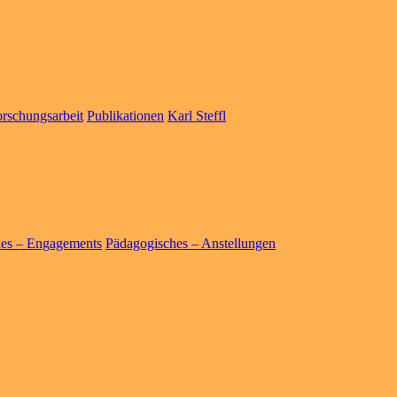
rschungsarbeit
Publikationen
Karl Steffl
hes – Engagements
Pädagogisches – Anstellungen