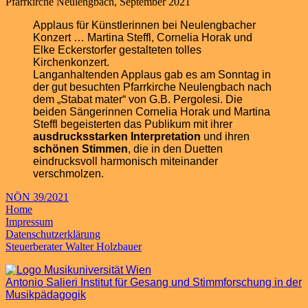
Pfarrkirche Neulengbach, September 2021
Applaus für Künstlerinnen bei Neulengbacher
Konzert … Martina Steffl, Cornelia Horak und
Elke Eckerstorfer gestalteten tolles
Kirchenkonzert.
Langanhaltenden Applaus gab es am Sonntag in
der gut besuchten Pfarrkirche Neulengbach nach
dem „Stabat mater“ von G.B. Pergolesi. Die
beiden Sängerinnen Cornelia Horak und Martina
Steffl begeisterten das Publikum mit ihrer
ausdrucksstarken Interpretation
und ihren
schönen Stimmen
, die in den Duetten
eindrucksvoll harmonisch miteinander
verschmolzen.
NÖN 39/2021
Home
Impressum
Datenschutzerklärung
Steuerberater Walter Holzbauer
Antonio Salieri Institut für Gesang und Stimmforschung in der
Musikpädagogik