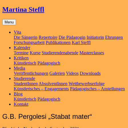
Martina Steffl
Menu
Vita
Die Sängerin
Repertoire
Die Pädagogin
Initiatorin
Ehrungen
Forschungsarbeit
Publikationen
Karl Steffl
Kalender
Termine
Kurse
Studierendenabende
Masterclasses
Kritiken
Künstlerisch
Pädagogisch
Media
Veröffentlichungen
Galerien
Videos
Downloads
Studierende
StudentInnen
AbsolventInnen
Wettbewerbserfolge
Künstlerisches – Engagements
Pädagogisches – Anstellungen
Blog
Künstlerisch
Pädagogisch
Kontakt
G.B. Pergolesi „Stabat mater“