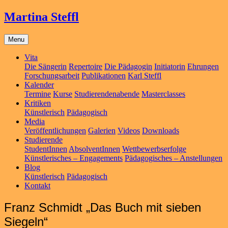
Martina Steffl
Menu
Vita
Die Sängerin
Repertoire
Die Pädagogin
Initiatorin
Ehrungen
Forschungsarbeit
Publikationen
Karl Steffl
Kalender
Termine
Kurse
Studierendenabende
Masterclasses
Kritiken
Künstlerisch
Pädagogisch
Media
Veröffentlichungen
Galerien
Videos
Downloads
Studierende
StudentInnen
AbsolventInnen
Wettbewerbserfolge
Künstlerisches – Engagements
Pädagogisches – Anstellungen
Blog
Künstlerisch
Pädagogisch
Kontakt
Franz Schmidt „Das Buch mit sieben
Siegeln“