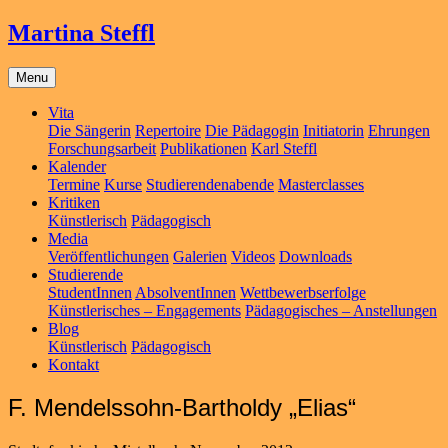
Martina Steffl
Menu
Vita
Die Sängerin
Repertoire
Die Pädagogin
Initiatorin
Ehrungen
Forschungsarbeit
Publikationen
Karl Steffl
Kalender
Termine
Kurse
Studierendenabende
Masterclasses
Kritiken
Künstlerisch
Pädagogisch
Media
Veröffentlichungen
Galerien
Videos
Downloads
Studierende
StudentInnen
AbsolventInnen
Wettbewerbserfolge
Künstlerisches – Engagements
Pädagogisches – Anstellungen
Blog
Künstlerisch
Pädagogisch
Kontakt
F. Mendelssohn-Bartholdy „Elias“