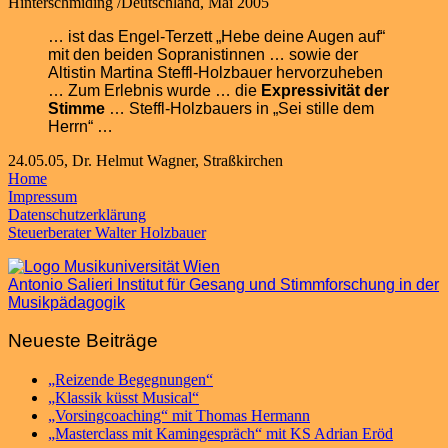
Hinterschmiding /Deutschland, Mai 2005
… ist das Engel-Terzett „Hebe deine Augen auf“
mit den beiden Sopranistinnen … sowie der
Altistin Martina Steffl-Holzbauer hervorzuheben
… Zum Erlebnis wurde … die
Expressivität der
Stimme
… Steffl-Holzbauers in „Sei stille dem
Herrn“ …
24.05.05, Dr. Helmut Wagner, Straßkirchen
Home
Impressum
Datenschutzerklärung
Steuerberater Walter Holzbauer
Antonio Salieri Institut für Gesang und Stimmforschung in der
Musikpädagogik
Neueste Beiträge
„Reizende Begegnungen“
„Klassik küsst Musical“
„Vorsingcoaching“ mit Thomas Hermann
„Masterclass mit Kamingespräch“ mit KS Adrian Eröd