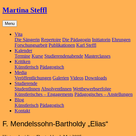
Martina Steffl
Menu
Vita
Die Sängerin
Repertoire
Die Pädagogin
Initiatorin
Ehrungen
Forschungsarbeit
Publikationen
Karl Steffl
Kalender
Termine
Kurse
Studierendenabende
Masterclasses
Kritiken
Künstlerisch
Pädagogisch
Media
Veröffentlichungen
Galerien
Videos
Downloads
Studierende
StudentInnen
AbsolventInnen
Wettbewerbserfolge
Künstlerisches – Engagements
Pädagogisches – Anstellungen
Blog
Künstlerisch
Pädagogisch
Kontakt
F. Mendelssohn-Bartholdy „Elias“